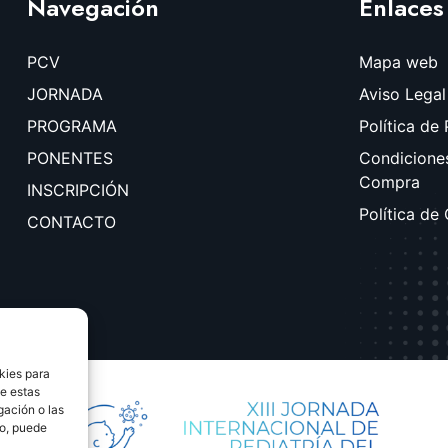
Navegación
Enlaces
PCV
Mapa web
JORNADA
Aviso Legal
PROGRAMA
Política de
PONENTES
Condicione
Compra
INSCRIPCIÓN
Política de
CONTACTO
kies para
de estas
gación o las
to, puede