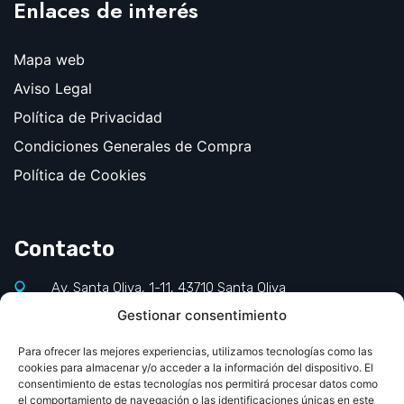
Enlaces de interés
Mapa web
Aviso Legal
Política de Privacidad
Condiciones Generales de Compra
Política de Cookies
Contacto
Av. Santa Oliva, 1-11, 43710 Santa Oliva
Gestionar consentimiento
977 660 140
info@jornadapediatriapcv.com
Para ofrecer las mejores experiencias, utilizamos tecnologías como las
cookies para almacenar y/o acceder a la información del dispositivo. El
consentimiento de estas tecnologías nos permitirá procesar datos como
el comportamiento de navegación o las identificaciones únicas en este