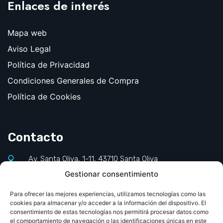
Enlaces de interés
Mapa web
Aviso Legal
Política de Privacidad
Condiciones Generales de Compra
Política de Cookies
Contacto
Av. Santa Oliva, 1-11, 43710 Santa Oliva
Gestionar consentimiento
977 660 140
info@jornadapediatriapcv.com
Para ofrecer las mejores experiencias, utilizamos tecnologías como las
cookies para almacenar y/o acceder a la información del dispositivo. El
consentimiento de estas tecnologías nos permitirá procesar datos como
el comportamiento de navegación o las identificaciones únicas en este