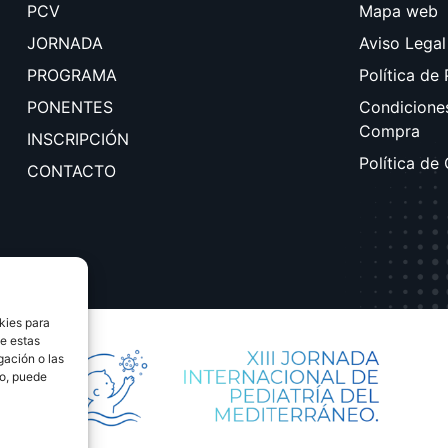
PCV
Mapa web
JORNADA
Aviso Legal
PROGRAMA
Política de
PONENTES
Condicione
Compra
INSCRIPCIÓN
Política de
CONTACTO
kies para
de estas
gación o las
to, puede